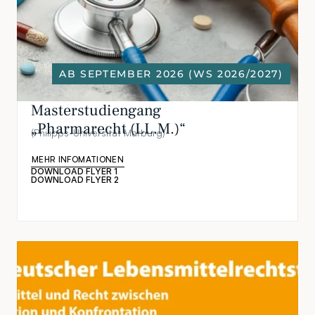
AB SEPTEMBER 2026 (WS 2026/2027)
Masterstudiengang 
„Pharmarecht (LL.M.)“
(Philipps-Universität Marburg)
MEHR INFOMATIONEN
DOWNLOAD FLYER 1
DOWNLOAD FLYER 2