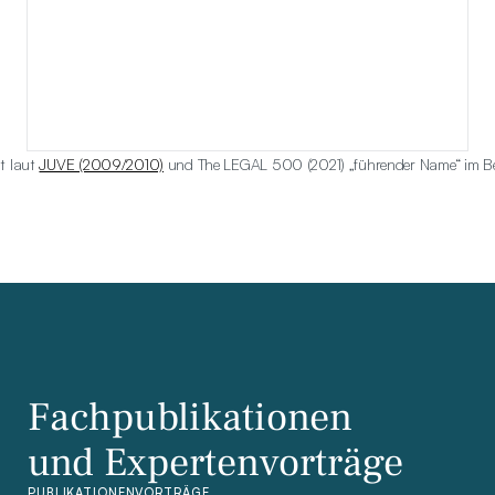
t laut 
JUVE (2009/2010)
 und The LEGAL 500 (2021) „führender Name“ im Ber
Fachpublikationen
und Expertenvorträge
PUBLIKATIONEN
VORTRÄGE